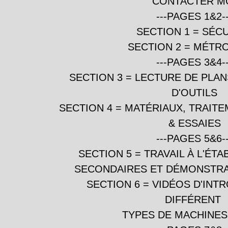
CONTACTER M
---PAGES 1&2--
SECTION 1 = SÉC
SECTION 2 = MÉTR
---PAGES 3&4--
SECTION 3 = LECTURE DE PLA
D'OUTILS
SECTION 4 = MATÉRIAUX, TRAIT
& ESSAIES
---PAGES 5&6--
SECTION 5 = TRAVAIL À L'ÉTA
SECONDAIRES ET DÉMONSTRA
SECTION 6 = VIDÉOS D'INT
DIFFÉRENT
TYPES DE MACHINES