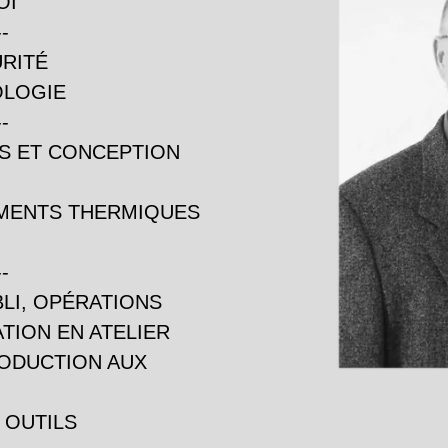
OI
-
URITÉ
OLOGIE
-
NS ET CONCEPTION
EMENTS THERMIQUES
-
BLI, OPÉRATIONS
TION EN ATELIER
RODUCTION AUX
 OUTILS