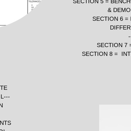
SECTION 5 = BENC
& DEMO
SECTION 6 =
DIFFER
SECTION 7 
SECTION 8 = IN
ITE
L---
N
NTS