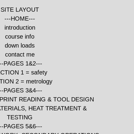
SITE LAYOUT
---HOME---
introduction
course info
down loads
contact me
---PAGES 1&2---
CTION 1 = safety
ION 2 = metrology
---PAGES 3&4---
EPRINT READING & TOOL DESIGN
ATERIALS, HEAT TREATMENT &
TESTING
---PAGES 5&6---