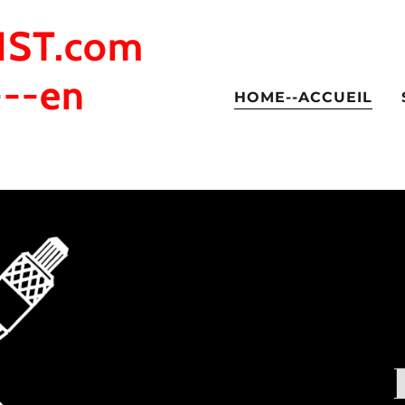
ST.com
---en
HOME--ACCUEIL