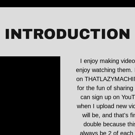
INTRODUCTION
I enjoy making videos
enjoy watching them.
on THATLAZYMACHINIS
for the fun of sharing
can sign up on YouT
when I upload new vi
will be, and that's 
double because this 
always be 2 of each 