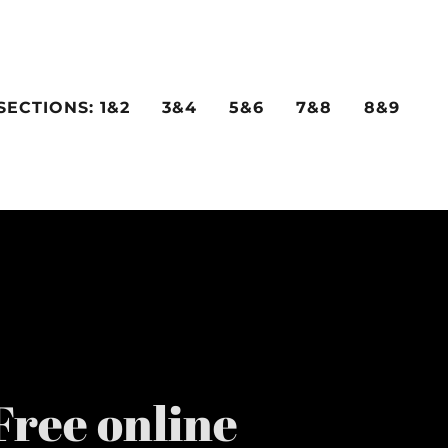
SECTIONS: 1&2
3&4
5&6
7&8
8&9
Free online